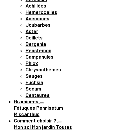
Achillées
Hemerocalles
Anémones
Joubarbes
Aster
Oeillets
Bergenia
Penstemon
Campanules
Phlox
Chrysanthèmes
Sauges
Fuchsia
Sedum
Centaurea
Graminées
Fétuques
Pennisetum
Miscanthus
Comment choisir ?
Mon sol
Mon jardin
Toutes