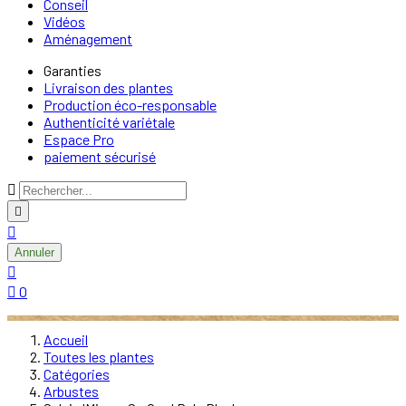
Conseil
Vidéos
Aménagement
Garanties
Livraison des plantes
Production éco-responsable
Authenticité variétale
Espace Pro
paiement sécurisé



Annuler


0
Accueil
Toutes les plantes
Catégories
Arbustes