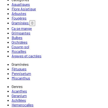
Aquatiques
Flore Asiatique
Arbustes
Fougères
Graminées

Ça se mange
Grimpantes
Bulbes
Orchidées
Couvre-sol
Rocailles
Agaves et cactées
Graminées
Fétuques
Pennisetum
Miscanthus
Genres
Acanthes
Geranium
Achillées
Hemerocalles