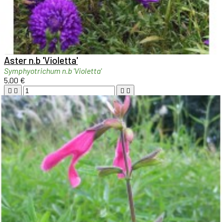

Aperçu rapide

Aster n.b 'Violetta'
Symphyotrichum n.b 'Violetta'
5,00 €





Ajouter au panier