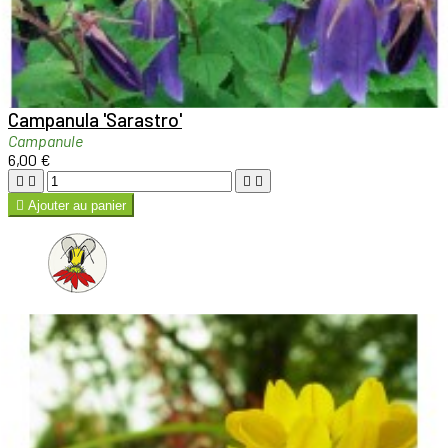

Aperçu rapide

Campanula 'Sarastro'
Campanule
6,00 €





Ajouter au panier