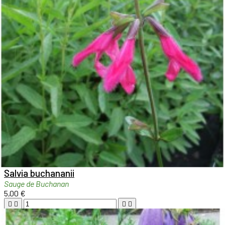

Aperçu rapide

Salvia buchananii
Sauge de Buchanan
5,00 €





Ajouter au panier