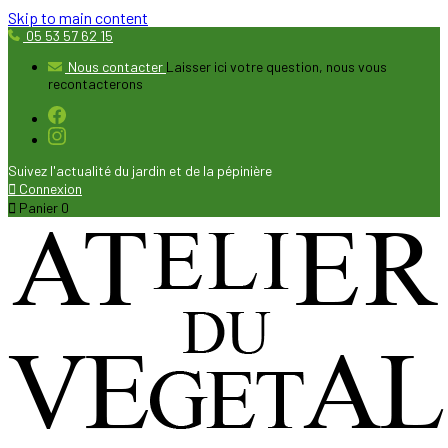
Skip to main content
05 53 57 62 15
Nous contacter
Laisser ici votre question, nous vous
recontacterons
Suivez l'actualité du jardin et de la pépinière

Connexion

Panier
0