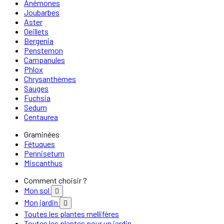
Anémones
Joubarbes
Aster
Oeillets
Bergenia
Penstemon
Campanules
Phlox
Chrysanthèmes
Sauges
Fuchsia
Sedum
Centaurea
Graminées
Fétuques
Pennisetum
Miscanthus
Comment choisir ?
Mon sol

Mon jardin

Toutes les plantes mellifères
Toutes les plantes pour un jardin