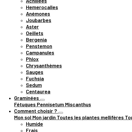
Achillées
Hemerocalles
Anémones
Joubarbes
Aster
Oeillets
Bergenia
Penstemon
Campanules
Phlox
Chrysanthèmes
Sauges
Fuchsia
Sedum
Centaurea
Graminées
Fétuques
Pennisetum
Miscanthus
Comment choisir ?
Mon sol
Mon jardin
Toutes les plantes mellifères
Tou
Humide
Frais