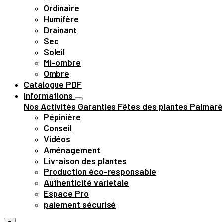
Ordinaire
Humifère
Drainant
Sec
Soleil
Mi-ombre
Ombre
Catalogue PDF
Informations
Nos Activités
Garanties
Fêtes des plantes
Palmar
Pépinière
Conseil
Vidéos
Aménagement
Livraison des plantes
Production éco-responsable
Authenticité variétale
Espace Pro
paiement sécurisé