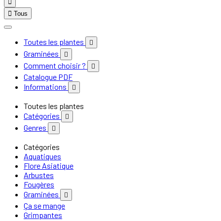


Tous
Toutes les plantes

Graminées

Comment choisir ?

Catalogue PDF
Informations

Toutes les plantes
Catégories

Genres

Catégories
Aquatiques
Flore Asiatique
Arbustes
Fougères
Graminées

Ça se mange
Grimpantes