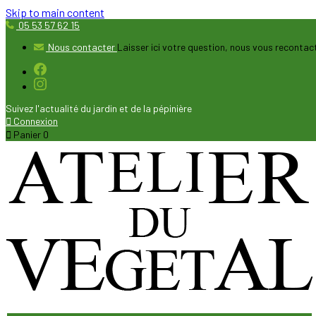
Skip to main content
05 53 57 62 15
Nous contacter
Laisser ici votre question, nous vous reconta
Suivez l'actualité du jardin et de la pépinière

Connexion

Panier
0