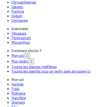
Chrysanthèmes
Sauges
Fuchsia
Sedum
Centaurea
Graminées
Fétuques
Pennisetum
Miscanthus
Comment choisir ?
Mon sol

Mon jardin

Toutes les plantes mellifères
Toutes les plantes pour un jardin sans arrosage ici
Mon sol
Humide
Frais
Ordinaire
Humifère
Drainant
Sec