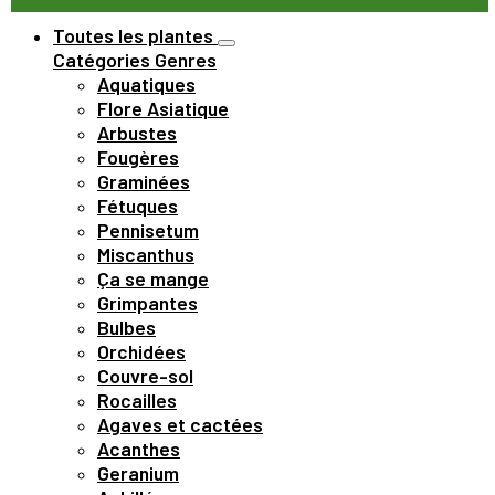
Toutes les plantes
Catégories
Genres
Aquatiques
Flore Asiatique
Arbustes
Fougères
Graminées
Fétuques
Pennisetum
Miscanthus
Ça se mange
Grimpantes
Bulbes
Orchidées
Couvre-sol
Rocailles
Agaves et cactées
Acanthes
Geranium