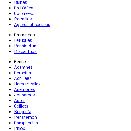
Bulbes
Orchidées
Couvre-sol
Rocailles
Agaves et cactées
Graminées
Fétuques
Pennisetum
Miscanthus
Genres
Acanthes
Geranium
Achillées
Hemerocalles
Anémones
Joubarbes
Aster
Oeillets
Bergenia
Penstemon
Campanules
Phlox