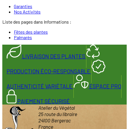
Garanties
Nos Activités
Liste des pages dans Informations :
Fêtes des plantes
Palmarès
LIVRAISON DES PLANTES
PRODUCTION ÉCO-RESPONSABLE
AUTHENTICITÉ VARIÉTALE
ESPACE PRO
PAIEMENT SÉCURISÉ
Atelier du Végétal
25 route du libraire
24100 Bergerac
France