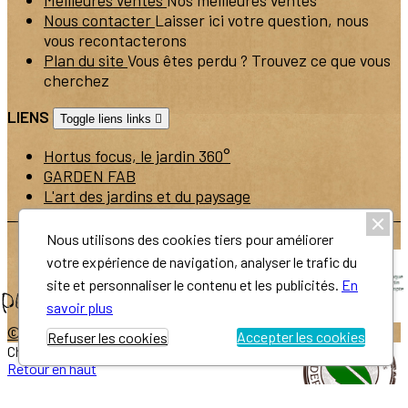
Meilleures ventes
Nos meilleures ventes
Nous contacter
Laisser ici votre question, nous
vous recontacterons
Plan du site
Vous êtes perdu ? Trouvez ce que vous
cherchez
LIENS
Toggle liens links

Hortus focus, le jardin 360°
GARDEN FAB
L'art des jardins et du paysage
Nous utilisons des cookies tiers pour améliorer
votre expérience de navigation, analyser le trafic du
site et personnaliser le contenu et les publicités.
En
savoir plus
© 2026 - Atelier du Végétal -
Réalisation Rhonalpcom
Accepter les cookies
Refuser les cookies
Chargement...
Retour en haut