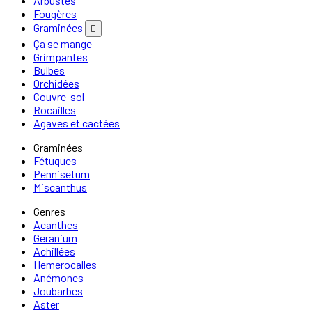
Arbustes
Fougères
Graminées

Ça se mange
Grimpantes
Bulbes
Orchidées
Couvre-sol
Rocailles
Agaves et cactées
Graminées
Fétuques
Pennisetum
Miscanthus
Genres
Acanthes
Geranium
Achillées
Hemerocalles
Anémones
Joubarbes
Aster