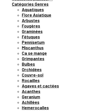
Catégories
Genres
Aquatiques
Flore Asiatique
Arbustes
Fougères
Graminées
Fétuques
Pennisetum
Miscanthus
Ça se mange
Grimpantes
Bulbes
Orchidées
Couvre-sol
Rocailles
Agaves et cactées
Acanthes
Geranium
Achillées
Hemerocalles