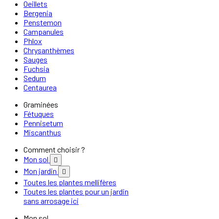
Oeillets
Bergenia
Penstemon
Campanules
Phlox
Chrysanthèmes
Sauges
Fuchsia
Sedum
Centaurea
Graminées
Fétuques
Pennisetum
Miscanthus
Comment choisir ?
Mon sol

Mon jardin

Toutes les plantes mellifères
Toutes les plantes pour un jardin
sans arrosage ici
Mon sol