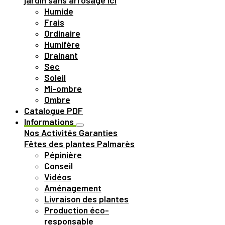
jardin sans arrosage ici
Humide
Frais
Ordinaire
Humifère
Drainant
Sec
Soleil
Mi-ombre
Ombre
Catalogue PDF
Informations
Nos Activités
Garanties
Fêtes des plantes
Palmarès
Pépinière
Conseil
Vidéos
Aménagement
Livraison des plantes
Production éco-
responsable