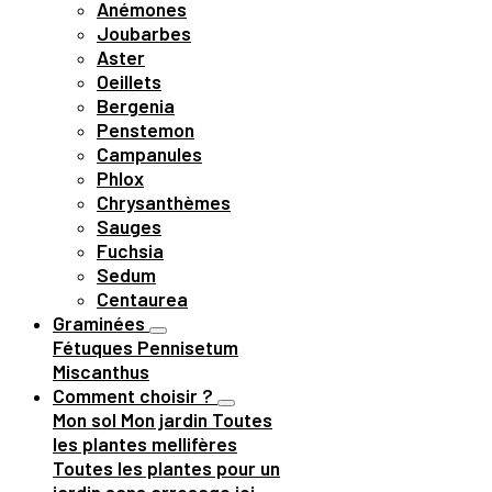
Anémones
Joubarbes
Aster
Oeillets
Bergenia
Penstemon
Campanules
Phlox
Chrysanthèmes
Sauges
Fuchsia
Sedum
Centaurea
Graminées
Fétuques
Pennisetum
Miscanthus
Comment choisir ?
Mon sol
Mon jardin
Toutes
les plantes mellifères
Toutes les plantes pour un