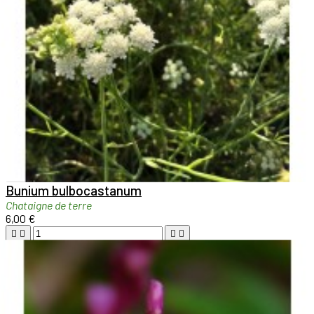

Aperçu rapide

Bunium bulbocastanum
Chataigne de terre
6,00 €





Ajouter au panier