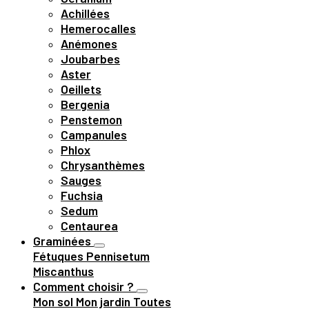
Achillées
Hemerocalles
Anémones
Joubarbes
Aster
Oeillets
Bergenia
Penstemon
Campanules
Phlox
Chrysanthèmes
Sauges
Fuchsia
Sedum
Centaurea
Graminées
Fétuques
Pennisetum
Miscanthus
Comment choisir ?
Mon sol
Mon jardin
Toutes