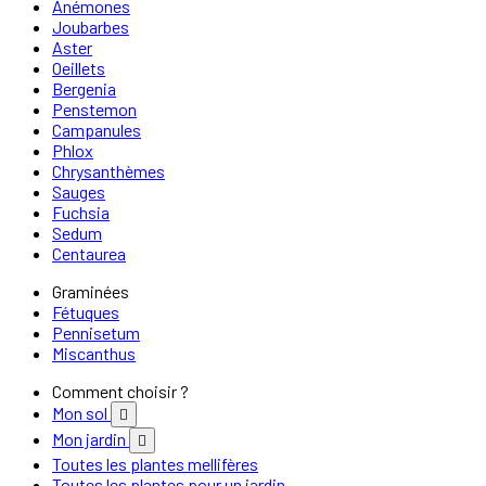
Anémones
Joubarbes
Aster
Oeillets
Bergenia
Penstemon
Campanules
Phlox
Chrysanthèmes
Sauges
Fuchsia
Sedum
Centaurea
Graminées
Fétuques
Pennisetum
Miscanthus
Comment choisir ?
Mon sol

Mon jardin

Toutes les plantes mellifères
Toutes les plantes pour un jardin