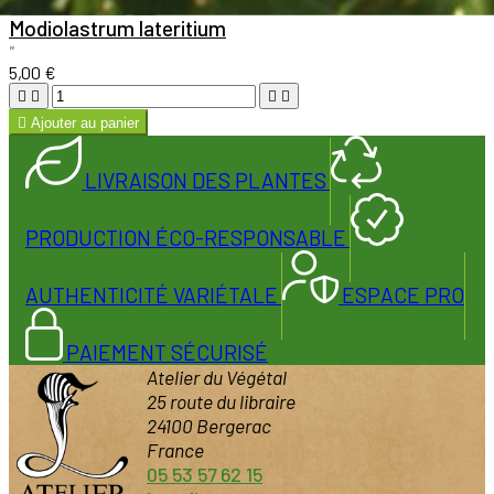

Aperçu rapide

Modiolastrum lateritium
"
5,00 €





Ajouter au panier
LIVRAISON DES PLANTES
PRODUCTION ÉCO-RESPONSABLE
AUTHENTICITÉ VARIÉTALE
ESPACE PRO
PAIEMENT SÉCURISÉ
Atelier du Végétal
25 route du libraire
24100 Bergerac
France
05 53 57 62 15