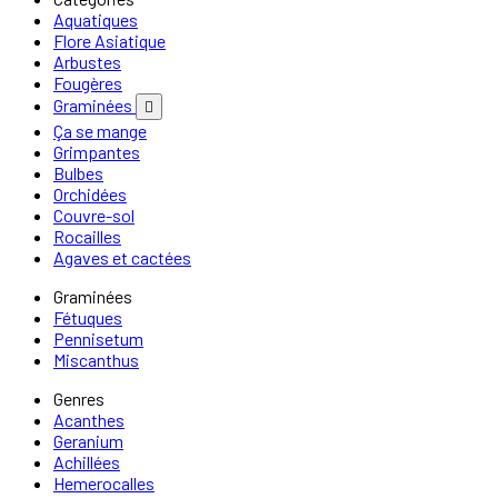
Aquatiques
Flore Asiatique
Arbustes
Fougères
Graminées

Ça se mange
Grimpantes
Bulbes
Orchidées
Couvre-sol
Rocailles
Agaves et cactées
Graminées
Fétuques
Pennisetum
Miscanthus
Genres
Acanthes
Geranium
Achillées
Hemerocalles