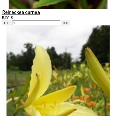

Aperçu rapide

Reineckea carnea
5,00 €





Ajouter au panier