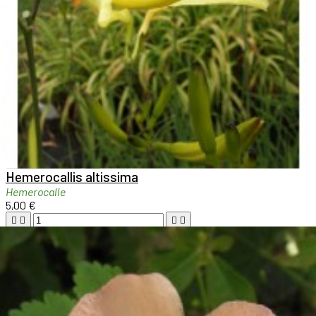

Aperçu rapide

Hemerocallis altissima
Hemerocalle
5,00 €





Ajouter au panier