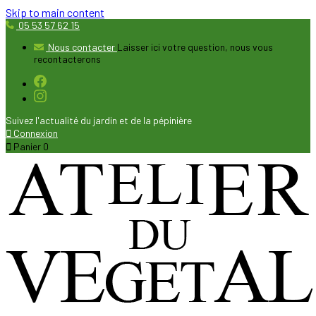
Skip to main content
05 53 57 62 15
Nous contacter
Laisser ici votre question, nous vous
recontacterons
Suivez l'actualité du jardin et de la pépinière

Connexion

Panier
0