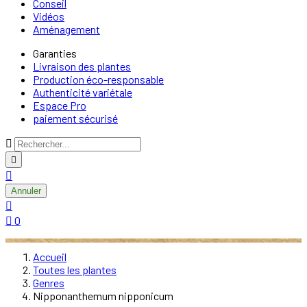
Conseil
Vidéos
Aménagement
Garanties
Livraison des plantes
Production éco-responsable
Authenticité variétale
Espace Pro
paiement sécurisé



Annuler


0
Accueil
Toutes les plantes
Genres
Nipponanthemum nipponicum