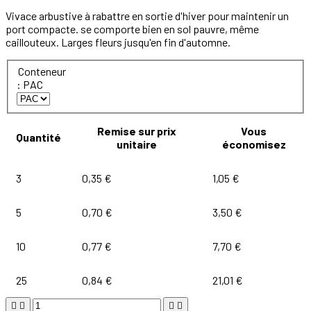
Vivace arbustive à rabattre en sortie d'hiver pour maintenir un
port compacte. se comporte bien en sol pauvre, même
caillouteux. Larges fleurs jusqu'en fin d'automne.
Conteneur
: PAC
Remise sur prix
Vous
Quantité
unitaire
économisez
3
0,35 €
1,05 €
5
0,70 €
3,50 €
10
0,77 €
7,70 €
25
0,84 €
21,01 €



