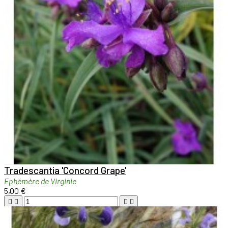

Aperçu rapide

Tradescantia 'Concord Grape'
Ephémère de Virginie
5,00 €





Ajouter au panier