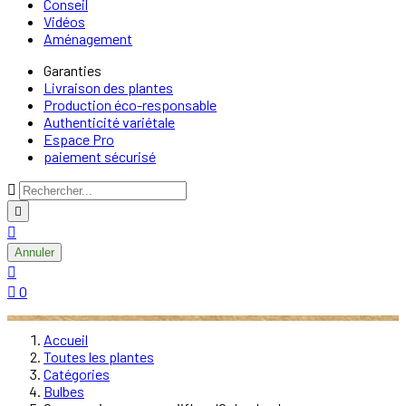
Conseil
Vidéos
Aménagement
Garanties
Livraison des plantes
Production éco-responsable
Authenticité variétale
Espace Pro
paiement sécurisé



Annuler


0
Accueil
Toutes les plantes
Catégories
Bulbes