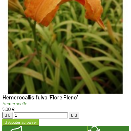

Aperçu rapide

Hemerocallis fulva 'Flore Pleno'
Hemerocalle
5,00 €





Ajouter au panier