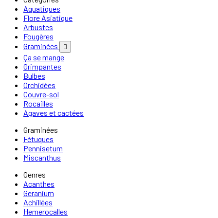
Aquatiques
Flore Asiatique
Arbustes
Fougères
Graminées

Ça se mange
Grimpantes
Bulbes
Orchidées
Couvre-sol
Rocailles
Agaves et cactées
Graminées
Fétuques
Pennisetum
Miscanthus
Genres
Acanthes
Geranium
Achillées
Hemerocalles