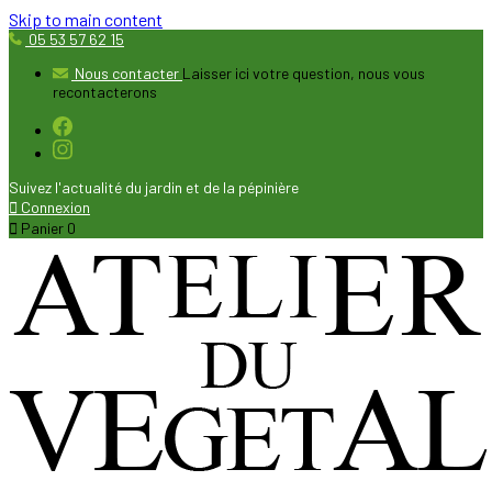
Skip to main content
05 53 57 62 15
Nous contacter
Laisser ici votre question, nous vous
recontacterons
Suivez l'actualité du jardin et de la pépinière

Connexion

Panier
0