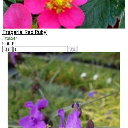

Aperçu rapide

Fragaria 'Red Ruby'
Fraisier
5,00 €





Ajouter au panier