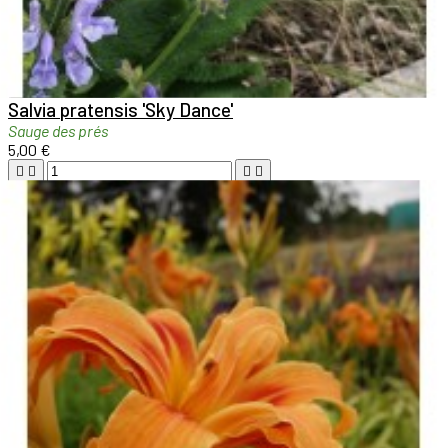

Aperçu rapide

Salvia pratensis 'Sky Dance'
Sauge des prés
5,00 €





Ajouter au panier