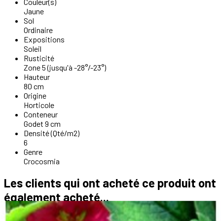
Couleur(s)
Jaune
Sol
Ordinaire
Expositions
Soleil
Rusticité
Zone 5 (jusqu'à -28°/-23°)
Hauteur
80 cm
Origine
Horticole
Conteneur
Godet 9 cm
Densité (Qté/m2)
6
Genre
Crocosmia
Les clients qui ont acheté ce produit ont
également acheté...