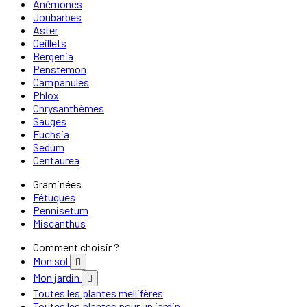
Anémones
Joubarbes
Aster
Oeillets
Bergenia
Penstemon
Campanules
Phlox
Chrysanthèmes
Sauges
Fuchsia
Sedum
Centaurea
Graminées
Fétuques
Pennisetum
Miscanthus
Comment choisir ?
Mon sol

Mon jardin

Toutes les plantes mellifères
Toutes les plantes pour un jardin