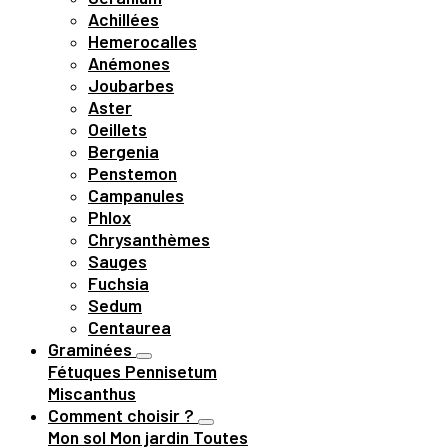
Achillées
Hemerocalles
Anémones
Joubarbes
Aster
Oeillets
Bergenia
Penstemon
Campanules
Phlox
Chrysanthèmes
Sauges
Fuchsia
Sedum
Centaurea
Graminées
Fétuques
Pennisetum
Miscanthus
Comment choisir ?
Mon sol
Mon jardin
Toutes