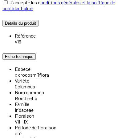
J'accepte les c
onditions générales et la politique de
confidentialité
Détails du produit
Référence
419
Fiche technique
Espèce
x crocosmiiflora
Variété
Columbus
Nom commun
Montbrétia
Famille
Iridaceae
Floraison
VII - IX
Période de floraison
été