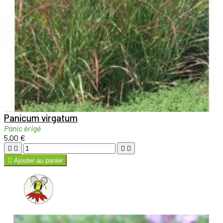

Aperçu rapide

Panicum virgatum
Panic érigé
5,00 €





Ajouter au panier