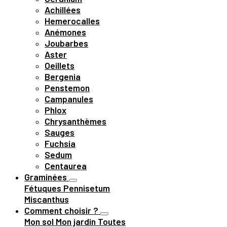
Achillées
Hemerocalles
Anémones
Joubarbes
Aster
Oeillets
Bergenia
Penstemon
Campanules
Phlox
Chrysanthèmes
Sauges
Fuchsia
Sedum
Centaurea
Graminées
Fétuques
Pennisetum
Miscanthus
Comment choisir ?
Mon sol
Mon jardin
Toutes