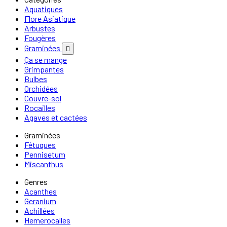
Aquatiques
Flore Asiatique
Arbustes
Fougères
Graminées

Ça se mange
Grimpantes
Bulbes
Orchidées
Couvre-sol
Rocailles
Agaves et cactées
Graminées
Fétuques
Pennisetum
Miscanthus
Genres
Acanthes
Geranium
Achillées
Hemerocalles