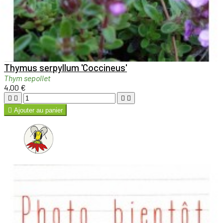

Aperçu rapide

Thymus serpyllum 'Coccineus'
Thym sepollet
4,00 €





Ajouter au panier