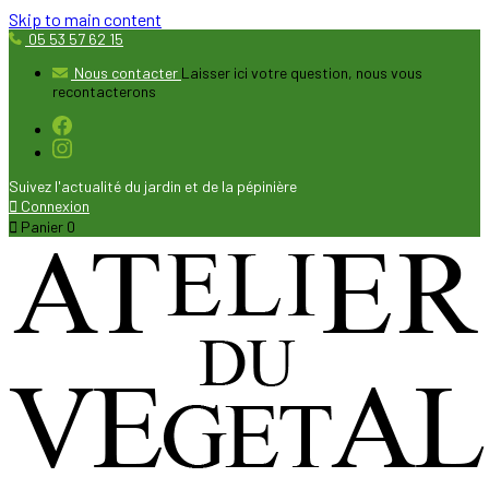
Skip to main content
05 53 57 62 15
Nous contacter
Laisser ici votre question, nous vous
recontacterons
Suivez l'actualité du jardin et de la pépinière

Connexion

Panier
0