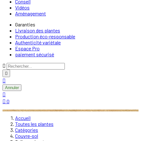
Conseil
Vidéos
Aménagement
Garanties
Livraison des plantes
Production éco-responsable
Authenticité variétale
Espace Pro
paiement sécurisé



Annuler


0
Accueil
Toutes les plantes
Catégories
Couvre-sol