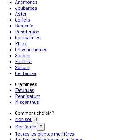
Anémones
Joubarbes
Aster
Oeillets
Bergenia
Penstemon
Campanules
Phlox
Chrysanthèmes
Sauges
Fuchsia
Sedum
Centaurea
Graminées
Fétuques
Pennisetum
Miscanthus
Comment choisir ?
Mon sol

Mon jardin

Toutes les plantes mellifères
Toutes les plantes pour un jardin