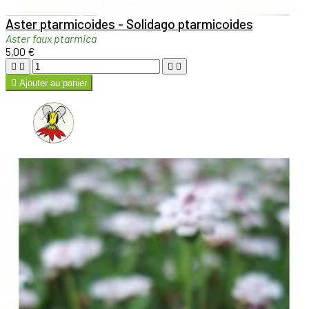

Aperçu rapide

Aster ptarmicoides - Solidago ptarmicoides
Aster faux ptarmica
5,00 €





Ajouter au panier