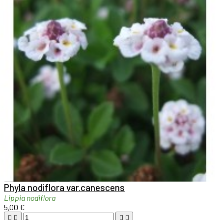

Aperçu rapide

Phyla nodiflora var.canescens
Lippia nodiflora
5,00 €



