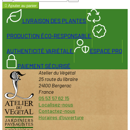

Ajouter au panier
LIVRAISON DES PLANTES
PRODUCTION ÉCO-RESPONSABLE
AUTHENTICITÉ VARIÉTALE
ESPACE PRO
PAIEMENT SÉCURISÉ
Atelier du Végétal
25 route du libraire
24100 Bergerac
France
05 53 57 62 15
Localisez-nous
Contactez-nous
Horaires d'ouverture